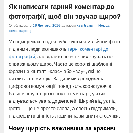
Як написати гарний коментар до
фотографії, щоб він звучав щиро?
Опубліковано
26 Лютого, 2026
автором
kss-trans
—
Немає
коментарів ↓
У соцмережах щодня публікуються мільйони фото, і
під ними люди залишають
гарні коментарі до
фотографій
, але далеко не всі з них звучать по-
справжньому щиро. Часто це короткі шаблонні
фрази на кшталт «клас» або «вау», які не
викликають емоцій. За даними досліджень
цифрової комунікації, понад 70% користувачів
більше цінують розгорнуті коментарі, у яких
відчувається увага до деталей. Щирий відгук під
фото — це не просто слова, а спосіб підтримати,
підкреслити цінність людини та зміцнити стосунки.
Чому щирість важливіша за красиві