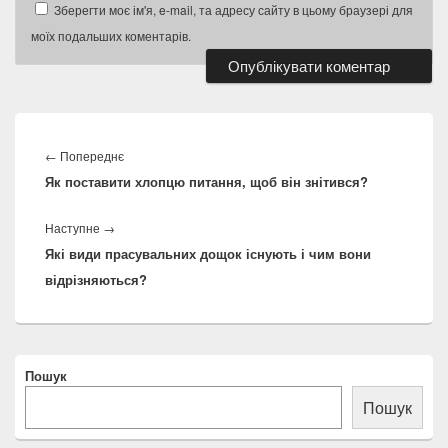
Зберегти моє ім'я, e-mail, та адресу сайту в цьому браузері для
моїх подальших коментарів.
Навігація
записів
Попередній
←
Попереднє
Як поставити хлопцю питання, щоб він знітився?
запис:
Наступний
Наступне
→
Які види прасувальних дощок існують і чим вони
запис:
відрізняються?
Місце
Пошук
розташування
основної
Пошук
бічної
панелі