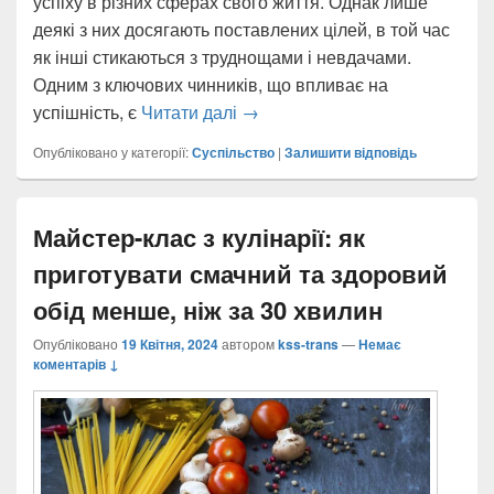
успіху в різних сферах свого життя. Однак лише
деякі з них досягають поставлених цілей, в той час
як інші стикаються з труднощами і невдачами.
Одним з ключових чинників, що впливає на
Психологія успіху: які особли
успішність, є
Читати далі
→
Опубліковано у категорії:
Суспільство
|
Залишити відповідь
Майстер-клас з кулінарії: як
приготувати смачний та здоровий
обід менше, ніж за 30 хвилин
Опубліковано
19 Квітня, 2024
автором
kss-trans
—
Немає
коментарів ↓