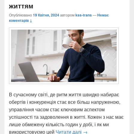
життям
Опубліковано
19 Квітня, 2024
автором
kss-trans
—
Немає
коментарів ↓
В сучасному світі, де ритм життя швидко набирає
обертів і конкуренція стає все більш напруженою,
управління часом стає ключовим аспектом
успішності та задоволення в житті. Кожен з нас має
лише обмежену кількість годин у добі, і як ми
Секрети успішного упр
використовуємо цей
Читати далі
→