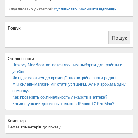
Опубліковано у категорії:
Суспільство
|
Залишити відповідь
Місце
Пошук
розташування
основної
Пошук
бічної
панелі
Останні пости
Почему MacBook остается лучшим выбором для работы и
учебы
Як підготуватися до кремації: що потрібно знати родині
Мій онлайн-магазин міг стати успішним. Але я зробила одну
помилку.
Как проверить оригинальность лекарств в аптеке?
Какие функции доступны только в iPhone 17 Pro Max?
Коментарі
Немає коментарів до показу.