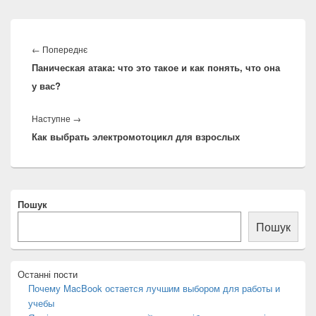
Навігація
записів
Попередній
←
Попереднє
Паническая атака: что это такое и как понять, что она
запис:
у вас?
Наступний
Наступне
→
Как выбрать электромотоцикл для взрослых
запис:
Місце
Пошук
розташування
основної
Пошук
бічної
панелі
Останні пости
Почему MacBook остается лучшим выбором для работы и
учебы