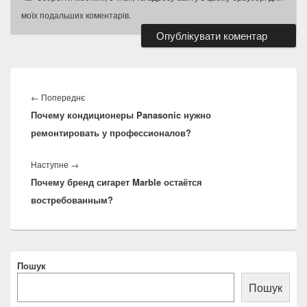
моїх подальших коментарів.
Навігація
записів
Попередній
←
Попереднє
Почему кондиционеры Panasonic нужно
запис:
ремонтировать у профессионалов?
Наступний
Наступне
→
Почему бренд сигарет Marble остаётся
запис:
востребованным?
Місце
Пошук
розташування
основної
Пошук
бічної
панелі