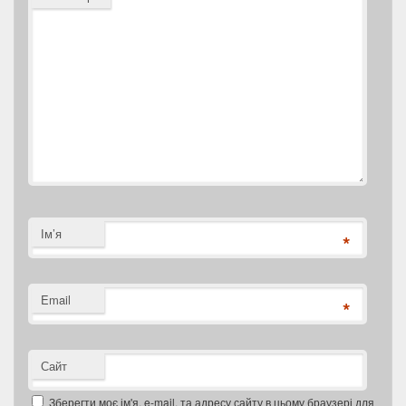
Ім’я
*
Email
*
Сайт
Зберегти моє ім'я, e-mail, та адресу сайту в цьому браузері для