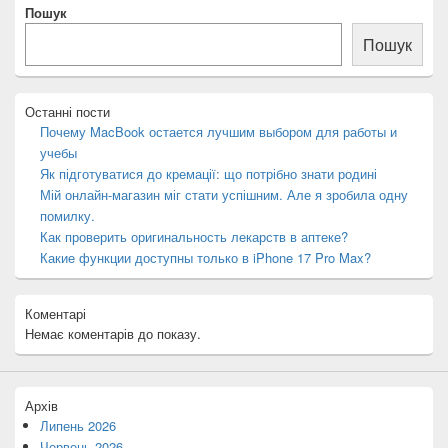
Пошук
розташування
основної
Пошук
бічної
панелі
Останні пости
Почему MacBook остается лучшим выбором для работы и
учебы
Як підготуватися до кремації: що потрібно знати родині
Мій онлайн-магазин міг стати успішним. Але я зробила одну
помилку.
Как проверить оригинальность лекарств в аптеке?
Какие функции доступны только в iPhone 17 Pro Max?
Коментарі
Немає коментарів до показу.
Архів
Липень 2026
Червень 2026