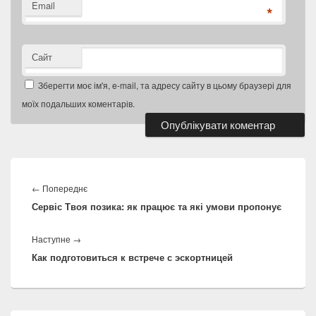
Email
*
Сайт
Зберегти моє ім'я, e-mail, та адресу сайту в цьому браузері для
моїх подальших коментарів.
Навігація
записів
Попередній
←
Попереднє
Сервіс Твоя позика: як працює та які умови пропонує
запис:
Наступний
Наступне
→
Как подготовиться к встрече с эскортницей
запис:
Місце