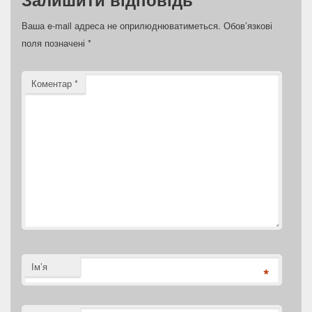
Ваша e-mail адреса не оприлюднюватиметься.
Обов’язкові
поля позначені
*
Коментар
*
Ім’я
*