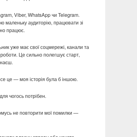
gram, Viber, WhatsApp чи Telegram.
ю маленьку аудиторію, працювати зі
ьно працює.
ьник уже має свої соцмережі, канали та
 роботи. Це сильно полегшує старт,
инаєш.
се це — моя історія була б іншою.
для чогось потрібен.
омусь не повторити мої помилки —