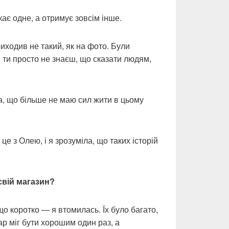
кає одне, а отримує зовсім інше.
иходив не такий, як на фото. Були
и ти просто не знаєш, що сказати людям,
ла, що більше не маю сил жити в цьому
е з Олею, і я зрозуміла, що таких історій
свій магазин?
о коротко — я втомилась. Їх було багато,
ар міг бути хорошим один раз, а