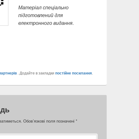
Матеріал спеціально
підготовлений для
електронного видання.
партнерів
. Додайте в закладки
постійне посилання
.
ідь
ватиметься.
Обов’язкові поля позначені
*