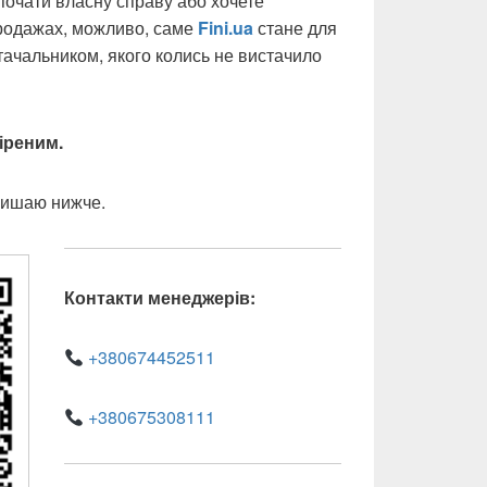
почати власну справу або хочете
родажах, можливо, саме
Fini.ua
стане для
ачальником, якого колись не вистачило
іреним.
лишаю нижче.
Контакти менеджерів:
+380674452511
+380675308111