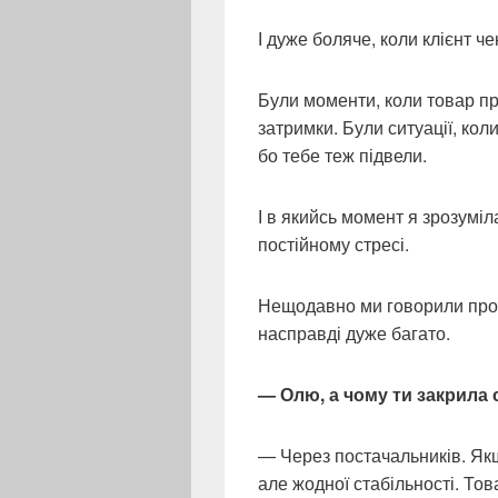
І дуже боляче, коли клієнт че
Були моменти, коли товар пр
затримки. Були ситуації, кол
бо тебе теж підвели.
І в якийсь момент я зрозумі
постійному стресі.
Нещодавно ми говорили про ц
насправді дуже багато.
— Олю, а чому ти закрила 
— Через постачальників. Якщ
але жодної стабільності. Тов