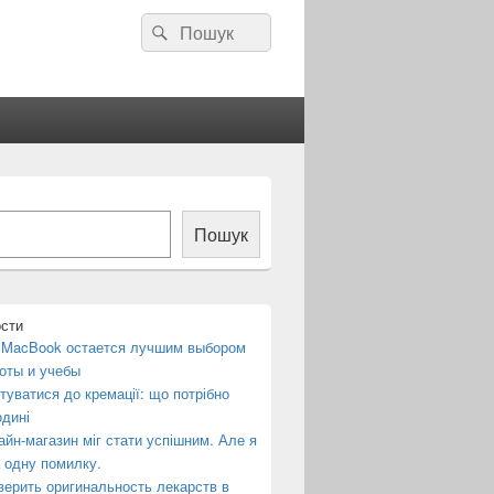
Пошук:
Пошук
ня
Пошук
ости
 MacBook остается лучшим выбором
оты и учебы
отуватися до кремації: що потрібно
одині
айн-магазин міг стати успішним. Але я
 одну помилку.
верить оригинальность лекарств в