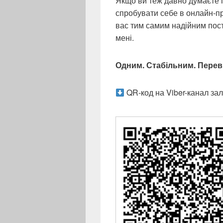
Якщо ви теж давно думаєте 
спробувати себе в онлайн-п
вас тим самим надійним пост
мені.
Одним. Стабільним. Перев
QR-код на Viber-канал за