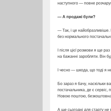
наступного — повне розчару
— А продажі були?
— Так, і це найобразливіше.
без нормального постачальн
І після цієї розмови я ще раз
на бажанні заробляти. Він б
І чесно — шкода, що тоді я 
Бо зараз я бачу, наскільки 
постачальника, де є сервіс,
Новою поштою, безкоштовна 
А ще сьогодні для старту не