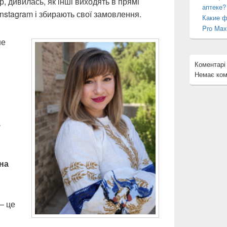
, дивилась, як інші виходять в прямі
аптеке?
Instagram і збирають свої замовлення.
Какие ф
Pro Max
не
Коментарі
Немає ком
.
на
— це