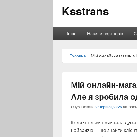
Ksstrans
Головне
Інше
Новини партнерів
С
меню
Головна
»
Мій онлайн-магазин мі
Мій онлайн-мага
Але я зробила о
Опубліковано
2 Червня, 2026
авторо
Коли я тільки починала дума
найважче — це знайти клієнті