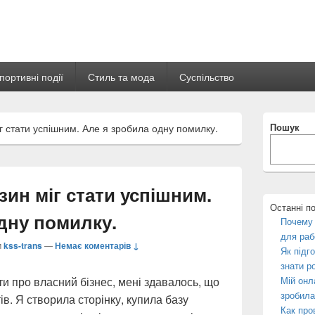
портивні події
Стиль та мода
Суспільство
Місце
Пошук
г стати успішним. Але я зробила одну помилку.
розташуван
основної
бічної
панелі
зин міг стати успішним.
Останні п
дну помилку.
Почему
для раб
м
kss-trans
—
Немає коментарів ↓
Як підг
знати р
ти про власний бізнес, мені здавалось, що
Мій онл
зробила
в. Я створила сторінку, купила базу
Как про