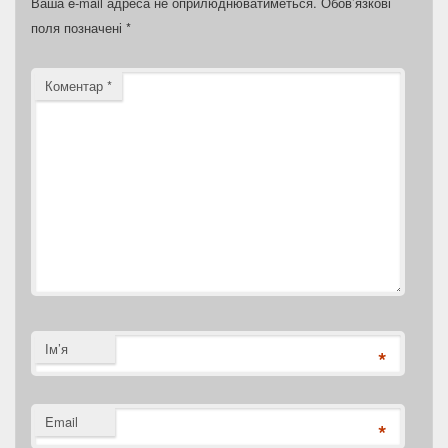
Ваша e-mail адреса не оприлюднюватиметься.
Обов’язкові
поля позначені
*
Коментар
*
Ім’я
*
Email
*