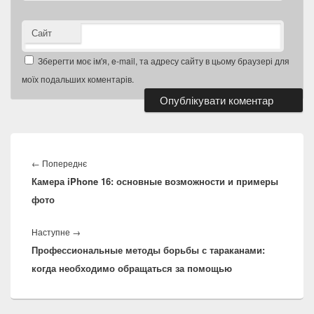
Сайт
Зберегти моє ім'я, e-mail, та адресу сайту в цьому браузері для
моїх подальших коментарів.
Навігація
записів
Попередній
←
Попереднє
Камера iPhone 16: основные возможности и примеры
запис:
фото
Наступний
Наступне
→
Профессиональные методы борьбы с тараканами:
запис:
когда необходимо обращаться за помощью