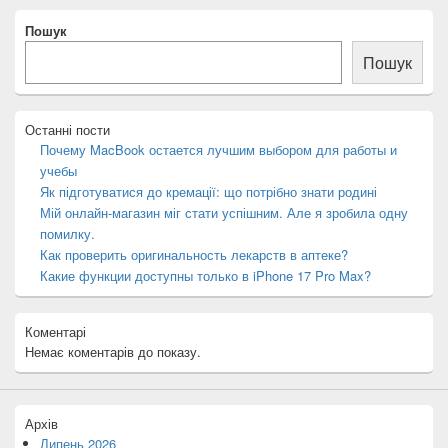
Місце
Пошук
розташування
основної
Пошук
бічної
панелі
Останні пости
Почему MacBook остается лучшим выбором для работы и
учебы
Як підготуватися до кремації: що потрібно знати родині
Мій онлайн-магазин міг стати успішним. Але я зробила одну
помилку.
Как проверить оригинальность лекарств в аптеке?
Какие функции доступны только в iPhone 17 Pro Max?
Коментарі
Немає коментарів до показу.
Архів
Липень 2026